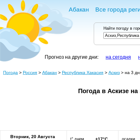
Абакан
Все города рег
Найти погоду в го
Прогноз на другие дни:
на сегодня
Погода
>
Россия
>
Абакан
>
Республика Хакасия
>
Аскиз
> на 3 дн
Погода в Аскизе на
Вторник, 20 Августа
t° днем
+17°C
осадки