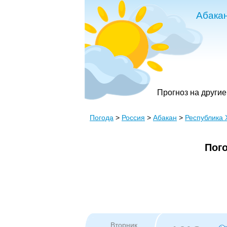
Абака
Прогноз на другие
Погода
>
Россия
>
Абакан
>
Республика 
Пого
Вторник