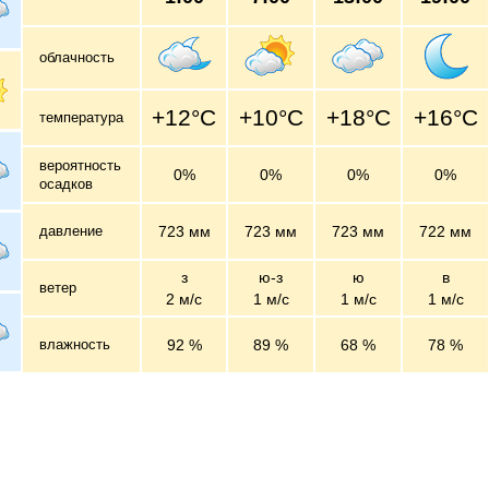
облачность
+12°C
+10°C
+18°C
+16°C
температура
вероятность
0%
0%
0%
0%
осадков
давление
723 мм
723 мм
723 мм
722 мм
з
ю-з
ю
в
ветер
2 м/c
1 м/c
1 м/c
1 м/c
влажность
92 %
89 %
68 %
78 %