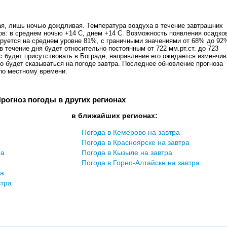
ая, лишь ночью дождливая. Температура воздуха в течение завтрашних
сов: в среднем ночью +14 С, днем +14 С. Возможность появления осадко
ируется на среднем уровне 81%, с граничными значениями от 68% до 92
течение дня будет относительно постоянным от 722 мм.рт.ст. до 723
м/c будет присутствовать в Бограде, направление его ожидается изменчи
то будет сказываться на погоде завтра. Последнее обновление прогноза
 по местному времени.
рогноз погоды в других регионах
в ближайших регионах:
Погода в Кемеровo на завтра
Погода в Красноярске на завтра
ра
Погода в Кызыле на завтра
Погода в Горно-Алтайске на завтра
ра
втра