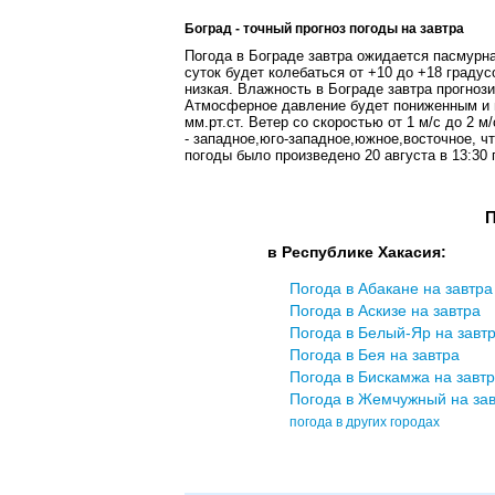
Боград - точный прогноз погоды на завтра
Погода в Бограде завтра ожидается пасмурн
суток будет колебаться от +10 до +18 граду
низкая. Влажность в Бограде завтра прогноз
Атмосферное давление будет пониженным и в 
мм.рт.ст. Ветер со скоростью от 1 м/с до 2 
- западное,юго-западное,южное,восточное, ч
погоды было произведено 20 августа в 13:30
П
в Республике Хакасия:
Погода в Абакане на завтра
Погода в Аскизе на завтра
Погода в Белый-Яр на завт
Погода в Бея на завтра
Погода в Бискамжа на завт
Погода в Жемчужный на за
погода в других городах