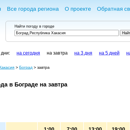
н
Все города региона
О проекте
Обратная св
Найти погоду в городе
 дни:
на сегодня
на завтра
на 3 дня
на 5 дней
н
Хакасия
>
Боград
> завтра
да в Бограде на завтра
1:00
7:00
13:00
19:00