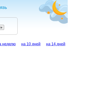
язь
а неделю
на 10 дней
на 14 дней