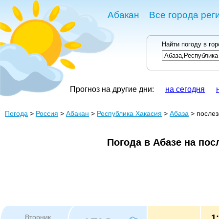
Абакан
Все города рег
Найти погоду в го
Прогноз на другие дни:
на сегодня
Погода
>
Россия
>
Абакан
>
Республика Хакасия
>
Абаза
> послез
Погода в Абазе на пос
1
Вторник