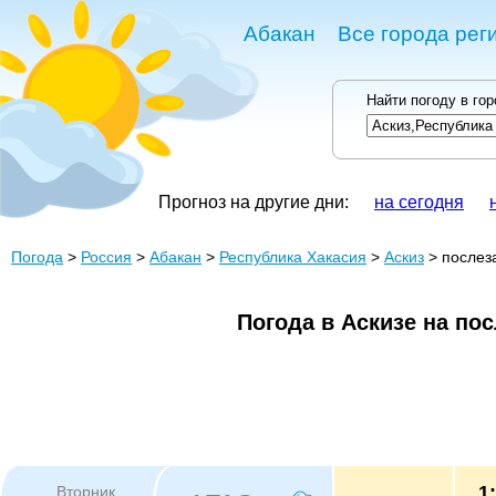
Абакан
Все города рег
Найти погоду в го
Прогноз на другие дни:
на сегодня
Погода
>
Россия
>
Абакан
>
Республика Хакасия
>
Аскиз
> послез
Погода в Аскизе на по
1
Вторник